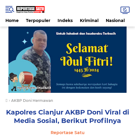
Home
Terpopuler
Indeks
Kriminal
Nasional
P
›
AKBP Doni Hermawan
Kapolres Cianjur AKBP Doni Viral di
Media Sosial, Berikut Profilnya
Reportase Satu