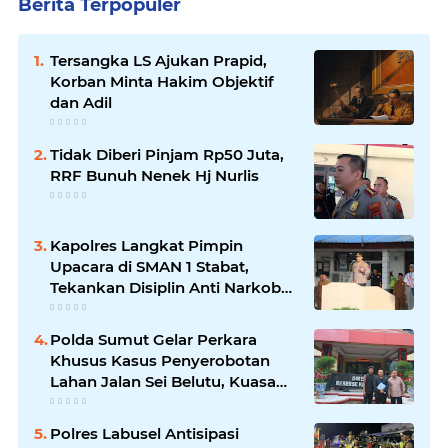
Berita Terpopuler
Tersangka LS Ajukan Prapid,
Korban Minta Hakim Objektif
dan Adil
Tidak Diberi Pinjam Rp50 Juta,
RRF Bunuh Nenek Hj Nurlis
Kapolres Langkat Pimpin
Upacara di SMAN 1 Stabat,
Tekankan Disiplin Anti Narkoba
dan Bijak Bermedsos
Polda Sumut Gelar Perkara
Khusus Kasus Penyerobotan
Lahan Jalan Sei Belutu, Kuasa
Hukum Pelapor Minta Kasus
Dilanjutkan
Polres Labusel Antisipasi