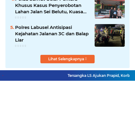
Khusus Kasus Penyerobotan
Lahan Jalan Sei Belutu, Kuasa
Hukum Pelapor Minta Kasus
Dilanjutkan
Polres Labusel Antisipasi
Kejahatan Jalanan 3C dan Balap
Liar
Lihat Selengkapnya
Tersangka LS Ajukan Prapid, Korban Mi
Facebook
Instagram
Pinterest
YouTube
Redaksi
Pasang Iklan
Copyright ©
2026 Reportase Satu