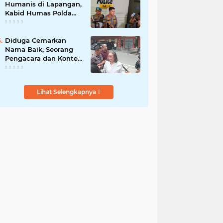
Humanis di Lapangan,
Kabid Humas Polda
Sumut Tanamkan
Nilai Kehumasan pada
Siswa SPN Hinai
Diduga Cemarkan
Nama Baik, Seorang
Pengacara dan Konten
Kreator Dilaporkan ke
Polrestabes Medan
Lihat Selengkapnya