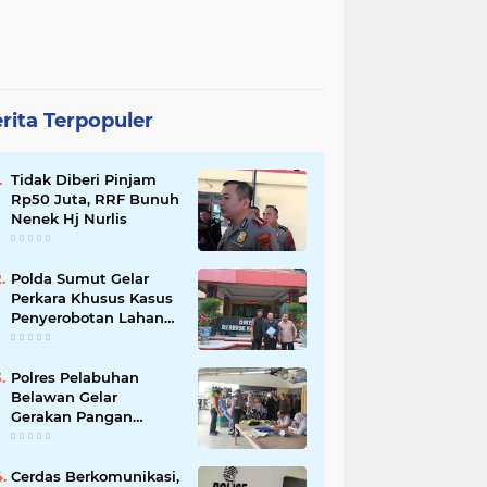
rita Terpopuler
Tidak Diberi Pinjam
Rp50 Juta, RRF Bunuh
Nenek Hj Nurlis
Polda Sumut Gelar
Perkara Khusus Kasus
Penyerobotan Lahan
Jalan Sei Belutu,
Kuasa Hukum Pelapor
Minta Kasus
Polres Pelabuhan
Dilanjutkan
Belawan Gelar
Gerakan Pangan
Murah Polri, Jual 3 Ton
Beras SPHP ke Warga
Cerdas Berkomunikasi,