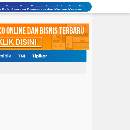
Diduga Cemarkan Nama Baik, Seorang Pengacara dan Konten Kreator Dilaporkan ke Polrestabes Medan
Polresta Deliserdang Tangkap Dua Laki-laki Pelaku Penyalahgunaan Narkoba
akil Bupati Delisedang Bukan Ditembak OTK
ang, Polresta Deliserdang Gatur di Sejumlah SPBU
Aliansi Masyarakat Batak Kota Medan Laporkan Pemilik Akun Hina Suku Batak ke Polda Sumut
Diduga Langgar Putusan MA, Warga Dairi dan Kelompok Masyarakat Sipil Kecam Keras Terbitnya SKKL PT DPM
ngkap 3 Kurir, Amankan 53 Kg Lebih Sabu
Sempat Diberitakan, Polsek Pantai Labu Tindaklanjuti Dugaan Praktik Judi Sabung Ayam
olitik
TNI
Tipikor
0 Juta, RRF Bunuh Nenek Hj Nurlis
Polda Sumut Gelar Perkara Khusus Kasus Penyerobotan Lahan Jalan Sei Belutu, Kuasa Hukum Pelapor Minta Kasus Dilanjutkan