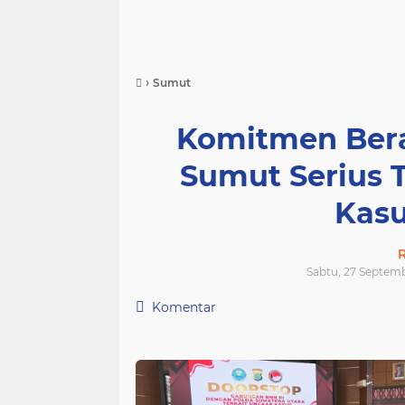
›
Sumut
Komitmen Bera
Sumut Serius 
Kasu
R
Sabtu, 27 Septemb
Komentar