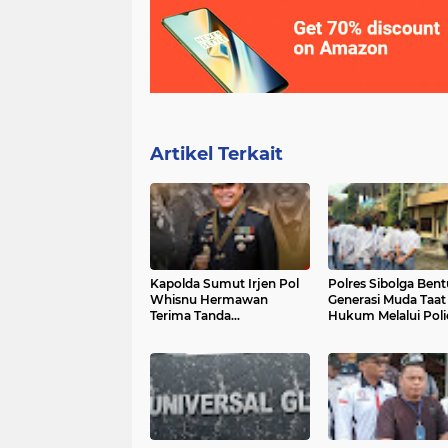
Artikel Terkait
Kapolda Sumut Irjen Pol
Polres Sibolga Ben
Whisnu Hermawan
Generasi Muda Taat
Terima Tanda
Hukum Melalui Poli
Kehormatan Bintang
Goes To School di 
Bhayangkara Pratama
Sibolga
dari Kapolri