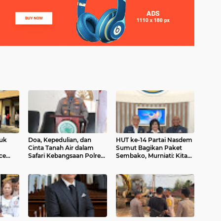
tuk
Doa, Kepedulian, dan
HUT ke-14 Partai Nasdem
Cinta Tanah Air dalam
Sumut Bagikan Paket
ce
Safari Kebangsaan Polres
Sembako, Murniati: Kita
MAN
Simalungun
Berharap Partai Nasdem
Semakin Maju