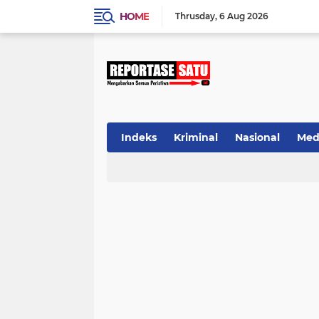
HOME
Thrusday
6 Aug 2026
Indeks
Kriminal
Nasional
Med