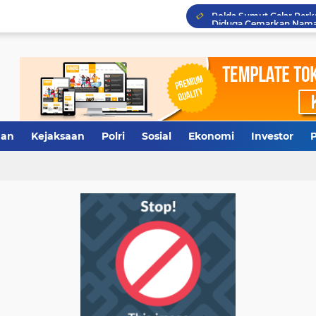
Terkuak, Rumah Dinas W
Antisipasi Antrean Panj
Polresta Deliserdang Ta
an
Kejaksaan
Polri
Sosial
Ekonomi
Investor
P
Tidak Diberi Pinjam Rp5