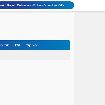
akil Bupati Delisedang Bukan Ditembak OTK
ang, Polresta Deliserdang Gatur di Sejumlah SPBU
Aliansi Masyarakat Batak Kota Medan Laporkan Pemilik Akun Hina Suku Batak ke Polda Sumut
Diduga Langgar Putusan MA, Warga Dairi dan Kelompok Masyarakat Sipil Kecam Keras Terbitnya SKKL PT DPM
ngkap 3 Kurir, Amankan 53 Kg Lebih Sabu
Sempat Diberitakan, Polsek Pantai Labu Tindaklanjuti Dugaan Praktik Judi Sabung Ayam
0 Juta, RRF Bunuh Nenek Hj Nurlis
Polda Sumut Gelar Perkara Khusus Kasus Penyerobotan Lahan Jalan Sei Belutu, Kuasa Hukum Pelapor Minta Kasus Dilanjutkan
olitik
TNI
Tipikor
Diduga Cemarkan Nama Baik, Seorang Pengacara dan Konten Kreator Dilaporkan ke Polrestabes Medan
Polresta Deliserdang Tangkap Dua Laki-laki Pelaku Penyalahgunaan Narkoba