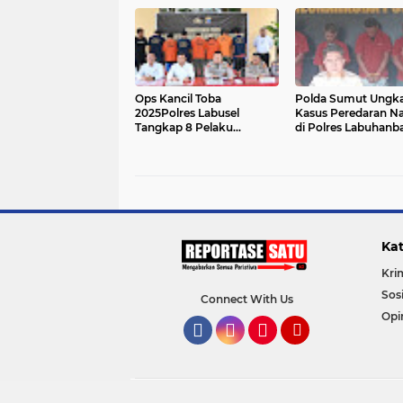
Amankan 87 Tersangka
Diamankan dalam
Hitungan Jam
Ops Kancil Toba
Polda Sumut Ungka
2025Polres Labusel
Kasus Peredaran N
Tangkap 8 Pelaku
di Polres Labuhanb
Curanmor, Sita 15 Motor
dan Labusel
Kat
Kri
Sosi
Connect With Us
Opi
Facebook
Instagram
Pinterest
YouTube