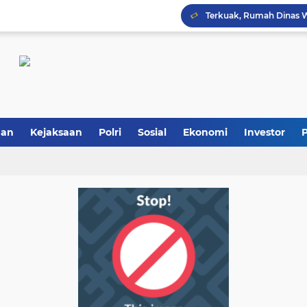
Terkuak, Rumah Dinas W
Antisipasi Antrean Panj
Polresta Deliserdang Ta
Tidak Diberi Pinjam Rp5
an
Kejaksaan
Polri
Sosial
Ekonomi
Investor
P