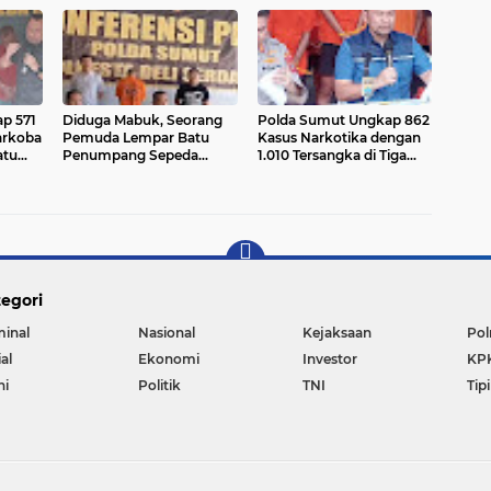
Tawuran
p 571
Diduga Mabuk, Seorang
Polda Sumut Ungkap 862
arkoba
Pemuda Lempar Batu
Kasus Narkotika dengan
atu
Penumpang Sepeda
1.010 Tersangka di Tiga
Motor Hingga Tewas
Polres Jajaran
egori
minal
Nasional
Kejaksaan
Pol
al
Ekonomi
Investor
KP
ni
Politik
TNI
Tip
Copyright ©
2026 Reportase Satu