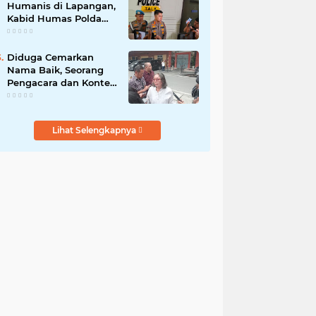
Humanis di Lapangan,
Kabid Humas Polda
Sumut Tanamkan
Nilai Kehumasan pada
Siswa SPN Hinai
Diduga Cemarkan
Nama Baik, Seorang
Pengacara dan Konten
Kreator Dilaporkan ke
Polrestabes Medan
Lihat Selengkapnya