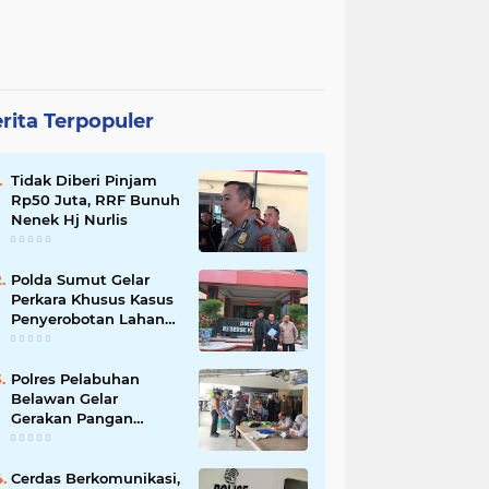
rita Terpopuler
Tidak Diberi Pinjam
Rp50 Juta, RRF Bunuh
Nenek Hj Nurlis
Polda Sumut Gelar
Perkara Khusus Kasus
Penyerobotan Lahan
Jalan Sei Belutu,
Kuasa Hukum Pelapor
Minta Kasus
Polres Pelabuhan
Dilanjutkan
Belawan Gelar
Gerakan Pangan
Murah Polri, Jual 3 Ton
Beras SPHP ke Warga
Cerdas Berkomunikasi,