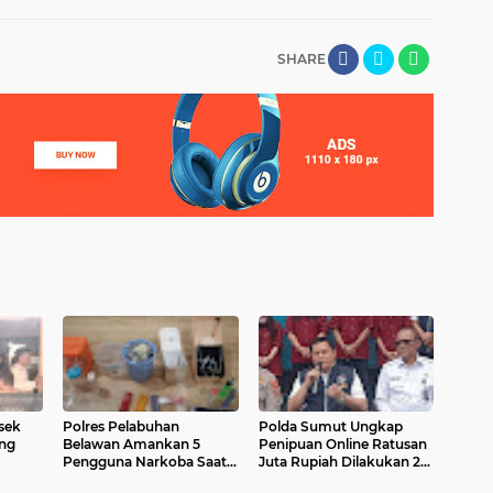
SHARE
sek
Polres Pelabuhan
Polda Sumut Ungkap
ng
Belawan Amankan 5
Penipuan Online Ratusan
Pengguna Narkoba Saat
Juta Rupiah Dilakukan 2
h
Penyisiran Lokasi Rawan
Narapidana Lapas