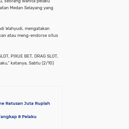
u, seorang wanita pelaku
matan Medan Selayang yang
di Wahyudi, mengatakan
an atau meng-endorse situs
 SLOT, PIXUE BET, DRAG SLOT,
u,” katanya, Sabtu (2/10)
ne Ratusan Juta Rupiah
 Tangkap 8 Pelaku