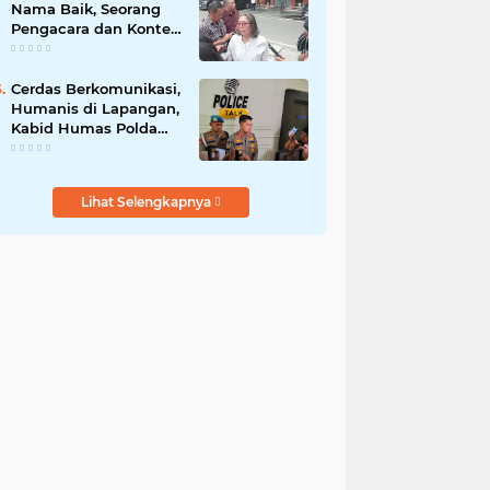
Nama Baik, Seorang
Pengacara dan Konten
Kreator Dilaporkan ke
Polrestabes Medan
Cerdas Berkomunikasi,
Humanis di Lapangan,
Kabid Humas Polda
Sumut Tanamkan
Nilai Kehumasan pada
Siswa SPN Hinai
Lihat Selengkapnya