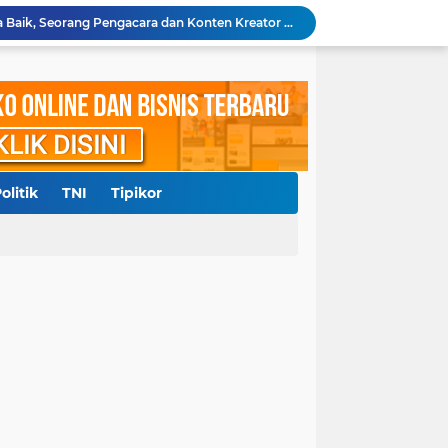
Diduga Cemarkan Nama Baik, Seorang Pengacara dan Konten Kreator Dilaporkan ke Polrestabes Medan
Polresta Deliserdang Tangkap Dua Laki-laki Pelaku Penyalahgunaan Narkoba
akil Bupati Delisedang Bukan Ditembak OTK
ang, Polresta Deliserdang Gatur di Sejumlah SPBU
Aliansi Masyarakat Batak Kota Medan Laporkan Pemilik Akun Hina Suku Batak ke Polda Sumut
Diduga Langgar Putusan MA, Warga Dairi dan Kelompok Masyarakat Sipil Kecam Keras Terbitnya SKKL PT DPM
ngkap 3 Kurir, Amankan 53 Kg Lebih Sabu
Sempat Diberitakan, Polsek Pantai Labu Tindaklanjuti Dugaan Praktik Judi Sabung Ayam
olitik
TNI
Tipikor
0 Juta, RRF Bunuh Nenek Hj Nurlis
Polda Sumut Gelar Perkara Khusus Kasus Penyerobotan Lahan Jalan Sei Belutu, Kuasa Hukum Pelapor Minta Kasus Dilanjutkan