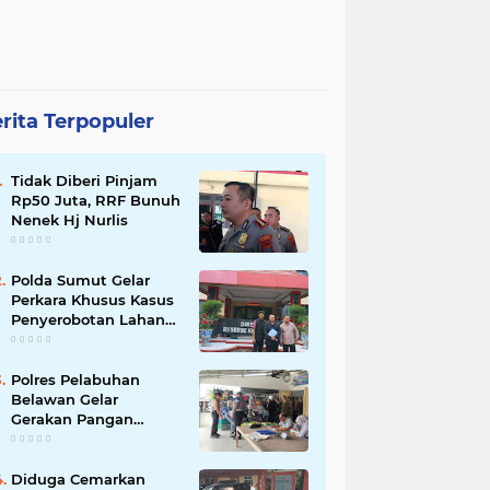
rita Terpopuler
Tidak Diberi Pinjam
Rp50 Juta, RRF Bunuh
Nenek Hj Nurlis
Polda Sumut Gelar
Perkara Khusus Kasus
Penyerobotan Lahan
Jalan Sei Belutu,
Kuasa Hukum Pelapor
Minta Kasus
Polres Pelabuhan
Dilanjutkan
Belawan Gelar
Gerakan Pangan
Murah Polri, Jual 3 Ton
Beras SPHP ke Warga
Diduga Cemarkan