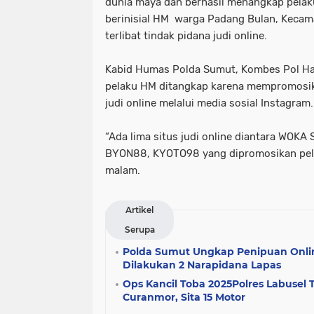
dunia maya dan berhasil menangkap pelak
berinisial HM warga Padang Bulan, Keca
terlibat tindak pidana judi online.
Kabid Humas Polda Sumut, Kombes Pol Ha
pelaku HM ditangkap karena mempromosik
judi online melalui media sosial Instagram.
“Ada lima situs judi online diantara WOKA
BYON88, KYOTO98 yang dipromosikan pelak
malam.
Artikel
Serupa
Polda Sumut Ungkap Penipuan Onli
Dilakukan 2 Narapidana Lapas
Ops Kancil Toba 2025Polres Labusel
Curanmor, Sita 15 Motor