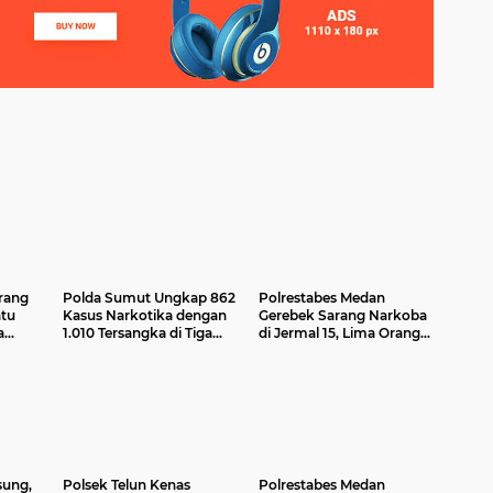
rang
Polda Sumut Ungkap 862
Polrestabes Medan
tu
Kasus Narkotika dengan
Gerebek Sarang Narkoba
a
1.010 Tersangka di Tiga
di Jermal 15, Lima Orang
s
Polres Jajaran
Ditangkap Polisi
sung,
Polsek Telun Kenas
Polrestabes Medan