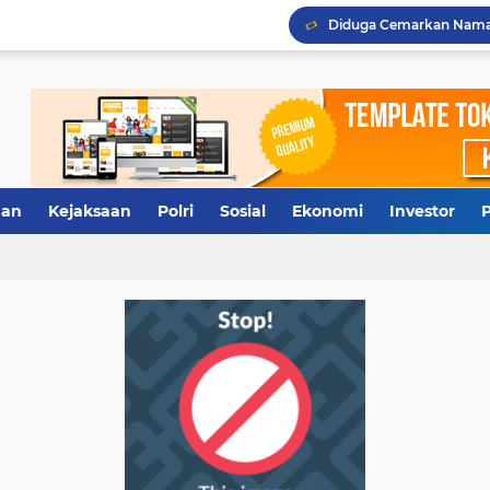
Terkuak, Rumah Dinas W
Antisipasi Antrean Panj
Polresta Deliserdang Ta
an
Kejaksaan
Polri
Sosial
Ekonomi
Investor
P
Tidak Diberi Pinjam Rp5