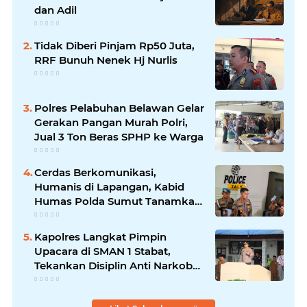
dan Adil
Tidak Diberi Pinjam Rp50 Juta,
RRF Bunuh Nenek Hj Nurlis
Polres Pelabuhan Belawan Gelar
Gerakan Pangan Murah Polri,
Jual 3 Ton Beras SPHP ke Warga
Cerdas Berkomunikasi,
Humanis di Lapangan, Kabid
Humas Polda Sumut Tanamkan
Nilai Kehumasan pada Siswa
SPN Hinai
Kapolres Langkat Pimpin
Upacara di SMAN 1 Stabat,
Tekankan Disiplin Anti Narkoba
dan Bijak Bermedsos