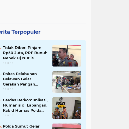
rita Terpopuler
Tidak Diberi Pinjam
Rp50 Juta, RRF Bunuh
Nenek Hj Nurlis
Polres Pelabuhan
Belawan Gelar
Gerakan Pangan
Murah Polri, Jual 3 Ton
Beras SPHP ke Warga
Cerdas Berkomunikasi,
Humanis di Lapangan,
Kabid Humas Polda
Sumut Tanamkan
Nilai Kehumasan pada
Siswa SPN Hinai
Polda Sumut Gelar