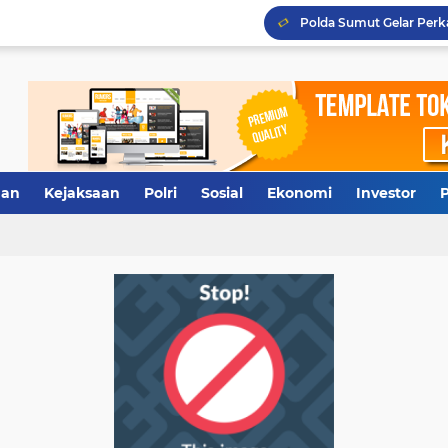
Terkuak, Rumah Dinas W
Antisipasi Antrean Panj
Polresta Deliserdang Ta
an
Kejaksaan
Polri
Sosial
Ekonomi
Investor
P
Tidak Diberi Pinjam Rp5