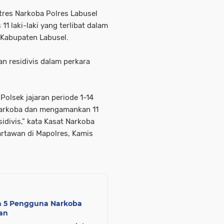
tres Narkoba Polres Labusel
11 laki-laki yang terlibat dalam
 Kabupaten Labusel.
n residivis dalam perkara
olsek jajaran periode 1-14
Narkoba dan mengamankan 11
idivis,” kata Kasat Narkoba
artawan di Mapolres, Kamis
n 5 Pengguna Narkoba
an