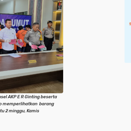
el AKP E R Ginting beserta
no memperlihatkan barang
tu 2 minggu, Kamis