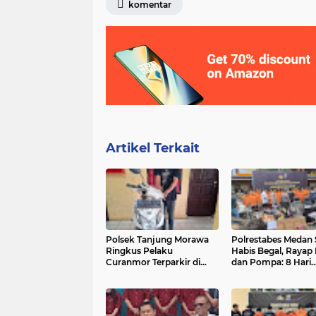
komentar
Artikel Terkait
Polsek Tanjung Morawa
Polrestabes Medan 
Ringkus Pelaku
Habis Begal, Rayap 
Curanmor Terparkir di
dan Pompa: 8 Hari
Dalam Rumah
Ungkap 61 Kasus,
Amankan 87 Tersa