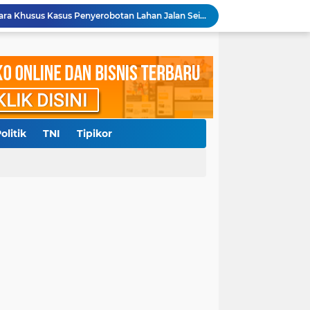
Diduga Cemarkan Nama Baik, Seorang Pengacara dan Konten Kreator Dilaporkan ke Polrestabes Medan
Polresta Deliserdang Tangkap Dua Laki-laki Pelaku Penyalahgunaan Narkoba
akil Bupati Delisedang Bukan Ditembak OTK
ang, Polresta Deliserdang Gatur di Sejumlah SPBU
Aliansi Masyarakat Batak Kota Medan Laporkan Pemilik Akun Hina Suku Batak ke Polda Sumut
Diduga Langgar Putusan MA, Warga Dairi dan Kelompok Masyarakat Sipil Kecam Keras Terbitnya SKKL PT DPM
ngkap 3 Kurir, Amankan 53 Kg Lebih Sabu
Sempat Diberitakan, Polsek Pantai Labu Tindaklanjuti Dugaan Praktik Judi Sabung Ayam
olitik
TNI
Tipikor
0 Juta, RRF Bunuh Nenek Hj Nurlis
Polda Sumut Gelar Perkara Khusus Kasus Penyerobotan Lahan Jalan Sei Belutu, Kuasa Hukum Pelapor Minta Kasus Dilanjutkan