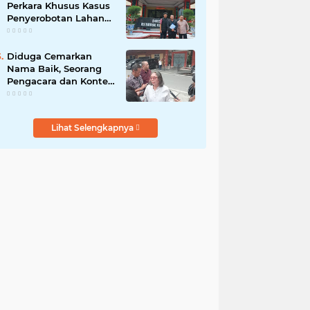
Perkara Khusus Kasus
Penyerobotan Lahan
Jalan Sei Belutu,
Kuasa Hukum Pelapor
Minta Kasus
Diduga Cemarkan
Dilanjutkan
Nama Baik, Seorang
Pengacara dan Konten
Kreator Dilaporkan ke
Polrestabes Medan
Lihat Selengkapnya