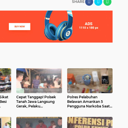
SHARE
Sikat
Cepat Tanggap! Polsek
Polres Pelabuhan
Besi
Tanah Jawa Langsung
Belawan Amankan 5
Gerak, Pelaku
Pengguna Narkoba Saat
Pembakaran Rumah
Penyisiran Lokasi Rawan
ngka
Diamankan dalam
Tawuran
Hitungan Jam