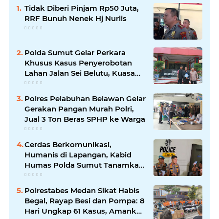
Tidak Diberi Pinjam Rp50 Juta,
RRF Bunuh Nenek Hj Nurlis
Polda Sumut Gelar Perkara
Khusus Kasus Penyerobotan
Lahan Jalan Sei Belutu, Kuasa
Hukum Pelapor Minta Kasus
Dilanjutkan
Polres Pelabuhan Belawan Gelar
Gerakan Pangan Murah Polri,
Jual 3 Ton Beras SPHP ke Warga
Cerdas Berkomunikasi,
Humanis di Lapangan, Kabid
Humas Polda Sumut Tanamkan
Nilai Kehumasan pada Siswa
SPN Hinai
Polrestabes Medan Sikat Habis
Begal, Rayap Besi dan Pompa: 8
Hari Ungkap 61 Kasus, Amankan