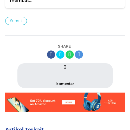
memuat...
Sumut
SHARE
komentar
Artikel Terkait