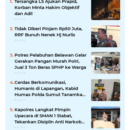
Tersangka LS Ajukan Prapid,
Korban Minta Hakim Objektif
dan Adil
Tidak Diberi Pinjam Rp50 Juta,
RRF Bunuh Nenek Hj Nurlis
Polres Pelabuhan Belawan Gelar
Gerakan Pangan Murah Polri,
Jual 3 Ton Beras SPHP ke Warga
Cerdas Berkomunikasi,
Humanis di Lapangan, Kabid
Humas Polda Sumut Tanamkan
Nilai Kehumasan pada Siswa
SPN Hinai
Kapolres Langkat Pimpin
Upacara di SMAN 1 Stabat,
Tekankan Disiplin Anti Narkoba
dan Bijak Bermedsos