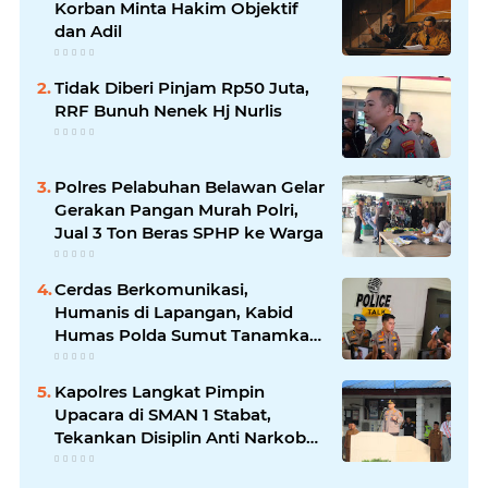
Korban Minta Hakim Objektif
dan Adil
Tidak Diberi Pinjam Rp50 Juta,
RRF Bunuh Nenek Hj Nurlis
Polres Pelabuhan Belawan Gelar
Gerakan Pangan Murah Polri,
Jual 3 Ton Beras SPHP ke Warga
Cerdas Berkomunikasi,
Humanis di Lapangan, Kabid
Humas Polda Sumut Tanamkan
Nilai Kehumasan pada Siswa
SPN Hinai
Kapolres Langkat Pimpin
Upacara di SMAN 1 Stabat,
Tekankan Disiplin Anti Narkoba
dan Bijak Bermedsos