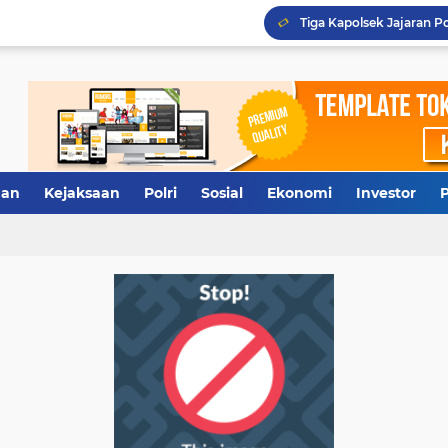
Tiga Kapolsek Jajaran Po
Tidak Diberi Pinjam Rp5
Terkuak, Rumah Dinas W
Antisipasi Antrean Panj
an
Kejaksaan
Polri
Sosial
Ekonomi
Investor
P
Tersangka LS Ajukan Pra