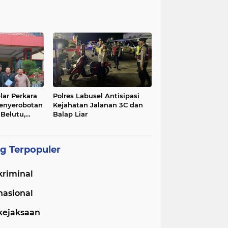
lar Perkara
Polres Labusel Antisipasi
enyerobotan
Kejahatan Jalanan 3C dan
 Belutu,
Balap Liar
lapor Minta
kan
g Terpopuler
kriminal
nasional
kejaksaan