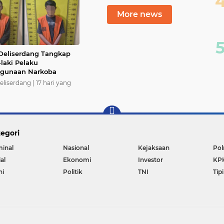
More news
 Deliserdang Tangkap
laki Pelaku
hgunaan Narkoba
eliserdang |
17 hari yang
egori
minal
Nasional
Kejaksaan
Pol
al
Ekonomi
Investor
KP
ni
Politik
TNI
Tip
Copyright ©
2026 Reportase Satu