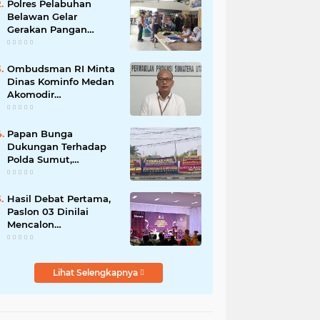
Polres Pelabuhan
Belawan Gelar
Gerakan Pangan
Murah Polri, Jual 3 Ton
Beras SPHP ke Warga
Ombudsman RI Minta
Dinas Kominfo Medan
Akomodir
Permohonan Informasi
Masyarakat
Papan Bunga
Dukungan Terhadap
Polda Sumut,
Tuntaskan Kasus Tipu
Gelap Tersangka NW
Hasil Debat Pertama,
Paslon 03 Dinilai
Mencalon
Bermodalkan Fitnah
dan Ghibah
Seharusnya Beri
Lihat Selengkapnya
Pendidikan Politik
Sehat dan Beretika