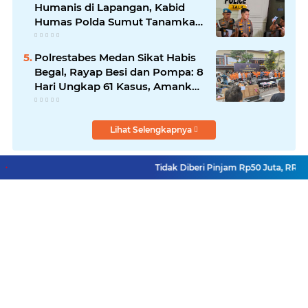
Humanis di Lapangan, Kabid
Humas Polda Sumut Tanamkan
Nilai Kehumasan pada Siswa
SPN Hinai
Polrestabes Medan Sikat Habis
Begal, Rayap Besi dan Pompa: 8
Hari Ungkap 61 Kasus, Amankan
87 Tersangka
Lihat Selengkapnya
Tidak Diberi Pinjam Rp50 Juta, RRF B
Facebook
Instagram
Pinterest
YouTube
Redaksi
Pasang Iklan
Copyright ©
2026 Reportase Satu