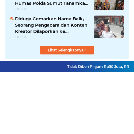
Humas Polda Sumut Tanamkan
Nilai Kehumasan pada Siswa
SPN Hinai
Diduga Cemarkan Nama Baik,
Seorang Pengacara dan Konten
Kreator Dilaporkan ke
Polrestabes Medan
Lihat Selengkapnya
Tidak Diberi Pinjam Rp50 Juta, RRF B
Facebook
Instagram
Pinterest
YouTube
Redaksi
Pasang Iklan
Copyright ©
2026 Reportase Satu