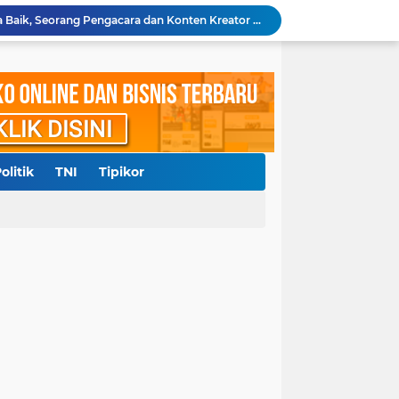
Diduga Cemarkan Nama Baik, Seorang Pengacara dan Konten Kreator Dilaporkan ke Polrestabes Medan
Polresta Deliserdang Tangkap Dua Laki-laki Pelaku Penyalahgunaan Narkoba
akil Bupati Delisedang Bukan Ditembak OTK
ang, Polresta Deliserdang Gatur di Sejumlah SPBU
Aliansi Masyarakat Batak Kota Medan Laporkan Pemilik Akun Hina Suku Batak ke Polda Sumut
Diduga Langgar Putusan MA, Warga Dairi dan Kelompok Masyarakat Sipil Kecam Keras Terbitnya SKKL PT DPM
ngkap 3 Kurir, Amankan 53 Kg Lebih Sabu
Sempat Diberitakan, Polsek Pantai Labu Tindaklanjuti Dugaan Praktik Judi Sabung Ayam
olitik
TNI
Tipikor
0 Juta, RRF Bunuh Nenek Hj Nurlis
Polda Sumut Gelar Perkara Khusus Kasus Penyerobotan Lahan Jalan Sei Belutu, Kuasa Hukum Pelapor Minta Kasus Dilanjutkan