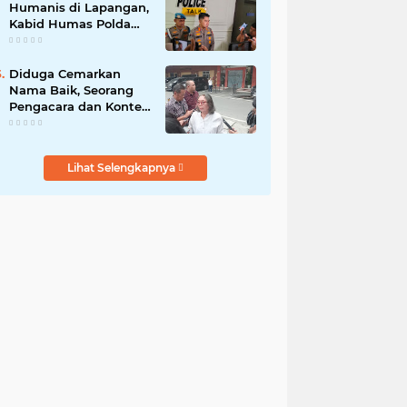
Humanis di Lapangan,
Kabid Humas Polda
Sumut Tanamkan
Nilai Kehumasan pada
Siswa SPN Hinai
Diduga Cemarkan
Nama Baik, Seorang
Pengacara dan Konten
Kreator Dilaporkan ke
Polrestabes Medan
Lihat Selengkapnya