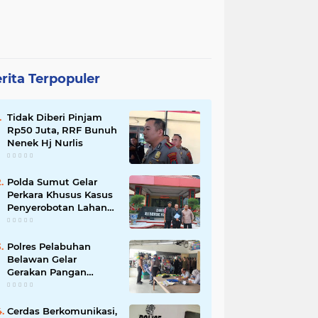
rita Terpopuler
Tidak Diberi Pinjam
Rp50 Juta, RRF Bunuh
Nenek Hj Nurlis
Polda Sumut Gelar
Perkara Khusus Kasus
Penyerobotan Lahan
Jalan Sei Belutu,
Kuasa Hukum Pelapor
Minta Kasus
Polres Pelabuhan
Dilanjutkan
Belawan Gelar
Gerakan Pangan
Murah Polri, Jual 3 Ton
Beras SPHP ke Warga
Cerdas Berkomunikasi,