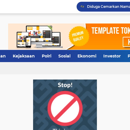
Terkuak, Rumah Dinas W
Antisipasi Antrean Panj
Polresta Deliserdang Ta
an
Kejaksaan
Polri
Sosial
Ekonomi
Investor
P
Tidak Diberi Pinjam Rp5