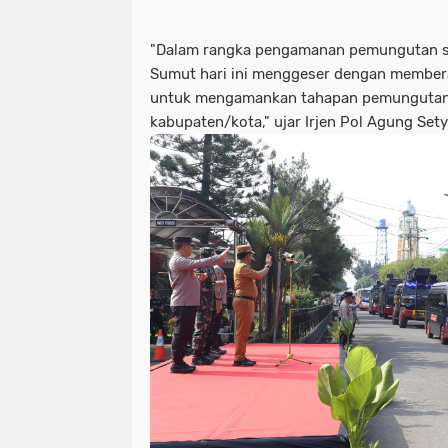
"Dalam rangka pengamanan pemungutan s
Sumut hari ini menggeser dengan member
untuk mengamankan tahapan pemungutan 
kabupaten/kota," ujar Irjen Pol Agung Set