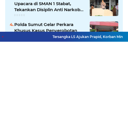
Upacara di SMAN 1 Stabat,
Tekankan Disiplin Anti Narkoba
dan Bijak Bermedsos
Polda Sumut Gelar Perkara
Khusus Kasus Penyerobotan
Lahan Jalan Sei Belutu, Kuasa
Tersangka LS Ajukan Prapid, Korban Minta Ha
Hukum Pelapor Minta Kasus
Dilanjutkan
Polres Labusel Antisipasi
Kejahatan Jalanan 3C dan Balap
Liar
Lihat Selengkapnya