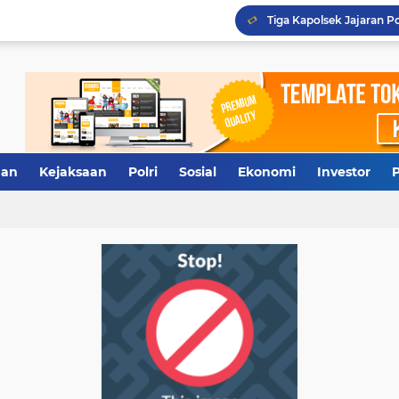
Tidak Diberi Pinjam Rp5
Terkuak, Rumah Dinas W
Antisipasi Antrean Panj
an
Kejaksaan
Polri
Sosial
Ekonomi
Investor
P
Tersangka LS Ajukan Pra
Tiga Kapolsek Jajaran Po