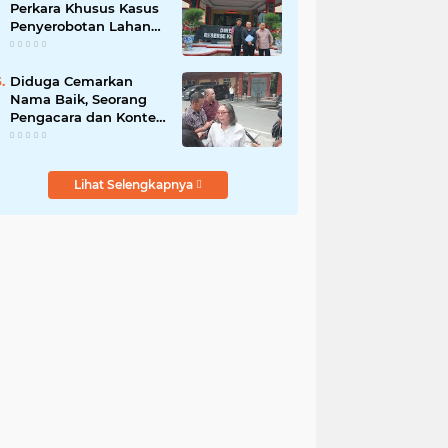
Perkara Khusus Kasus
Penyerobotan Lahan
Jalan Sei Belutu,
Kuasa Hukum Pelapor
Minta Kasus
Diduga Cemarkan
Dilanjutkan
Nama Baik, Seorang
Pengacara dan Konten
Kreator Dilaporkan ke
Polrestabes Medan
Lihat Selengkapnya