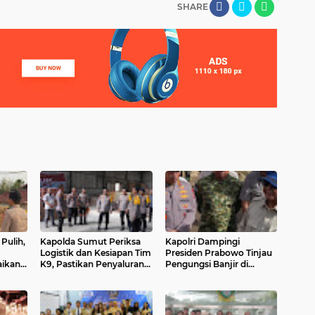
SHARE
Pulih,
Kapolda Sumut Periksa
Kapolri Dampingi
Logistik dan Kesiapan Tim
Presiden Prabowo Tinjau
ikan
K9, Pastikan Penyaluran
Pengungsi Banjir di
n
Bantuan dan Evakuasi
Tapteng, Instruksikan
Cepat
Penanganan Cepat dan
Terpadu