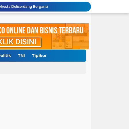
Kepala BPN Kota Subulussalam Jadi Sorotan, 10 Bidang Tanah Perlu Kejelasan
0 Juta, RRF Bunuh Nenek Hj Nurlis
Polda Sumut Gelar Perkara Khusus Kasus Penyerobotan Lahan Jalan Sei Belutu, Kuasa Hukum Pelapor Minta Kasus Dilanjutkan
Diduga Cemarkan Nama Baik, Seorang Pengacara dan Konten Kreator Dilaporkan ke Polrestabes Medan
Polresta Deliserdang Tangkap Dua Laki-laki Pelaku Penyalahgunaan Narkoba
akil Bupati Delisedang Bukan Ditembak OTK
ang, Polresta Deliserdang Gatur di Sejumlah SPBU
Aliansi Masyarakat Batak Kota Medan Laporkan Pemilik Akun Hina Suku Batak ke Polda Sumut
olitik
TNI
Tipikor
pid, Korban Minta Hakim Objektif dan Adil
lresta Deliserdang Berganti