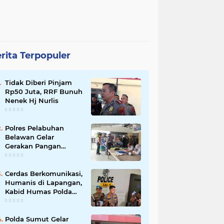
rita Terpopuler
Tidak Diberi Pinjam
Rp50 Juta, RRF Bunuh
Nenek Hj Nurlis
Polres Pelabuhan
Belawan Gelar
Gerakan Pangan
Murah Polri, Jual 3 Ton
Beras SPHP ke Warga
Cerdas Berkomunikasi,
Humanis di Lapangan,
Kabid Humas Polda
Sumut Tanamkan
Nilai Kehumasan pada
Siswa SPN Hinai
Polda Sumut Gelar