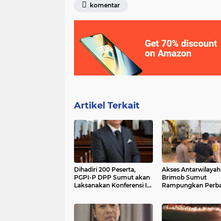
komentar
Artikel Terkait
Dihadiri 200 Peserta,
Akses Antarwilayah 
PGPI-P DPP Sumut akan
Brimob Sumut
Laksanakan Konferensi I
Rampungkan Perba
di Medan
Jembatan Halanga
dalam 3 Hari