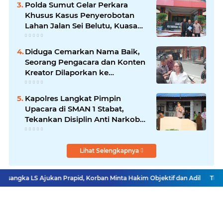
Polda Sumut Gelar Perkara
Khusus Kasus Penyerobotan
Lahan Jalan Sei Belutu, Kuasa
Hukum Pelapor Minta Kasus
Dilanjutkan
Diduga Cemarkan Nama Baik,
Seorang Pengacara dan Konten
Kreator Dilaporkan ke
Polrestabes Medan
Kapolres Langkat Pimpin
Upacara di SMAN 1 Stabat,
Tekankan Disiplin Anti Narkoba
dan Bijak Bermedsos
Lihat Selengkapnya
sangka LS Ajukan Prapid, Korban Minta Hakim Objektif dan Adil
Tiga Ka