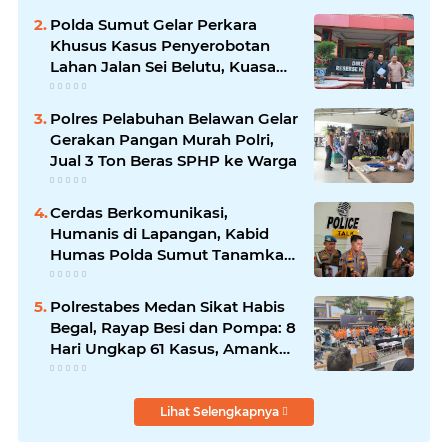
Polda Sumut Gelar Perkara
Khusus Kasus Penyerobotan
Lahan Jalan Sei Belutu, Kuasa
Hukum Pelapor Minta Kasus
Dilanjutkan
Polres Pelabuhan Belawan Gelar
Gerakan Pangan Murah Polri,
Jual 3 Ton Beras SPHP ke Warga
Cerdas Berkomunikasi,
Humanis di Lapangan, Kabid
Humas Polda Sumut Tanamkan
Nilai Kehumasan pada Siswa
SPN Hinai
Polrestabes Medan Sikat Habis
Begal, Rayap Besi dan Pompa: 8
Hari Ungkap 61 Kasus, Amankan
87 Tersangka
Lihat Selengkapnya