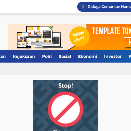
Terkuak, Rumah Dinas W
Antisipasi Antrean Panj
Polresta Deliserdang Ta
Tidak Diberi Pinjam Rp5
an
Kejaksaan
Polri
Sosial
Ekonomi
Investor
P