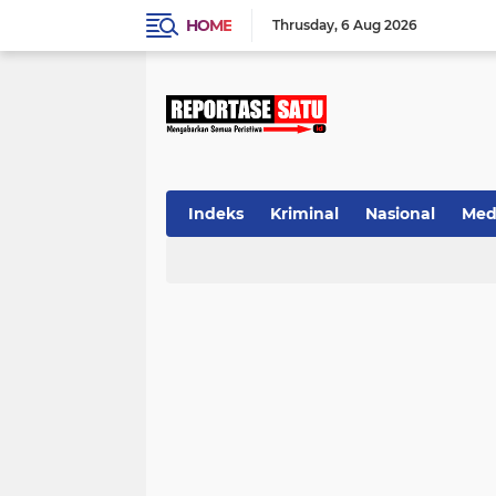
HOME
Thrusday
6 Aug 2026
Indeks
Kriminal
Nasional
Med