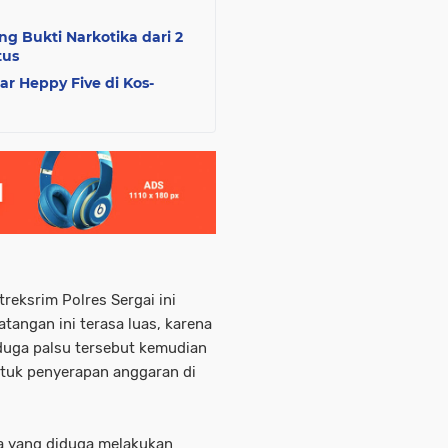
 Bukti Narkotika dari 2
tus
r Heppy Five di Kos-
reksrim Polres Sergai ini
angan ini terasa luas, karena
duga palsu tersebut kemudian
ntuk penyerapan anggaran di
ka yang diduga melakukan