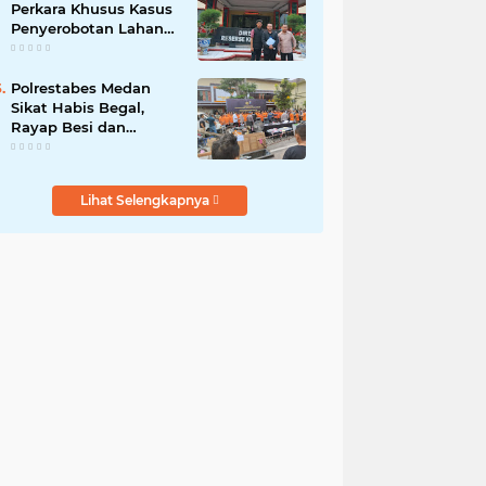
Perkara Khusus Kasus
Penyerobotan Lahan
Jalan Sei Belutu,
Kuasa Hukum Pelapor
Minta Kasus
Polrestabes Medan
Dilanjutkan
Sikat Habis Begal,
Rayap Besi dan
Pompa: 8 Hari Ungkap
61 Kasus, Amankan 87
Tersangka
Lihat Selengkapnya