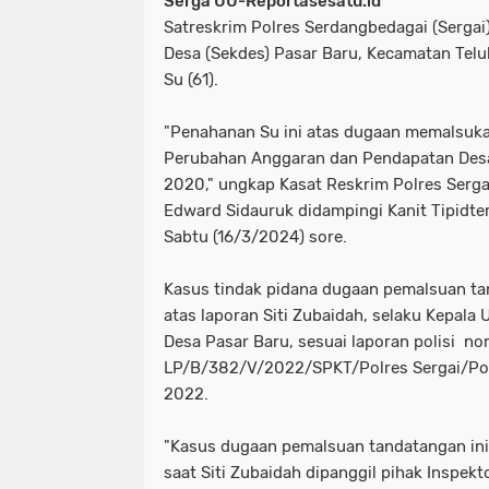
Serga UU-Reportasesatu.id
Satreskrim Polres Serdangbedagai (Serga
Desa (Sekdes) Pasar Baru, Kecamatan Telu
Su (61).
"Penahanan Su ini atas dugaan memalsuk
Perubahan Anggaran dan Pendapatan Desa
2020," ungkap Kasat Reskrim Polres Serga
Edward Sidauruk didampingi Kanit Tipidter
Sabtu (16/3/2024) sore.
Kasus tindak pidana dugaan pemalsuan ta
atas laporan Siti Zubaidah, selaku Kepala
Desa Pasar Baru, sesuai laporan polisi n
LP/B/382/V/2022/SPKT/Polres Sergai/Pol
2022.
"Kasus dugaan pemalsuan tandatangan ini
saat Siti Zubaidah dipanggil pihak Inspek