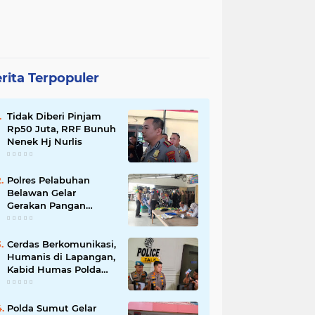
rita Terpopuler
Tidak Diberi Pinjam
Rp50 Juta, RRF Bunuh
Nenek Hj Nurlis
Polres Pelabuhan
Belawan Gelar
Gerakan Pangan
Murah Polri, Jual 3 Ton
Beras SPHP ke Warga
Cerdas Berkomunikasi,
Humanis di Lapangan,
Kabid Humas Polda
Sumut Tanamkan
Nilai Kehumasan pada
Siswa SPN Hinai
Polda Sumut Gelar