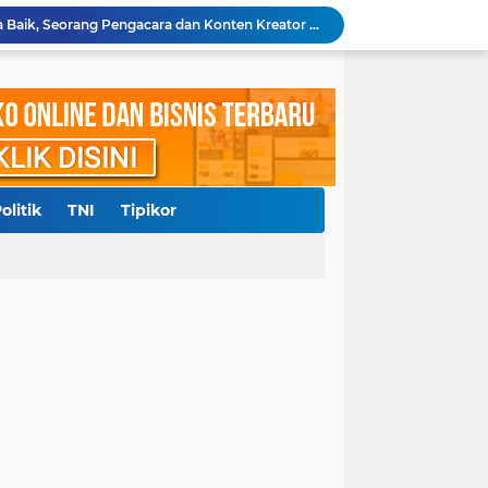
Polresta Deliserdang Tangkap Dua Laki-laki Pelaku Penyalahgunaan Narkoba
akil Bupati Delisedang Bukan Ditembak OTK
ang, Polresta Deliserdang Gatur di Sejumlah SPBU
Aliansi Masyarakat Batak Kota Medan Laporkan Pemilik Akun Hina Suku Batak ke Polda Sumut
Diduga Langgar Putusan MA, Warga Dairi dan Kelompok Masyarakat Sipil Kecam Keras Terbitnya SKKL PT DPM
ngkap 3 Kurir, Amankan 53 Kg Lebih Sabu
Sempat Diberitakan, Polsek Pantai Labu Tindaklanjuti Dugaan Praktik Judi Sabung Ayam
0 Juta, RRF Bunuh Nenek Hj Nurlis
olitik
TNI
Tipikor
Polda Sumut Gelar Perkara Khusus Kasus Penyerobotan Lahan Jalan Sei Belutu, Kuasa Hukum Pelapor Minta Kasus Dilanjutkan
Diduga Cemarkan Nama Baik, Seorang Pengacara dan Konten Kreator Dilaporkan ke Polrestabes Medan