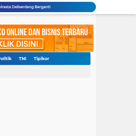
Kepala BPN Kota Subulussalam Jadi Sorotan, 10 Bidang Tanah Perlu Kejelasan
0 Juta, RRF Bunuh Nenek Hj Nurlis
Polda Sumut Gelar Perkara Khusus Kasus Penyerobotan Lahan Jalan Sei Belutu, Kuasa Hukum Pelapor Minta Kasus Dilanjutkan
Diduga Cemarkan Nama Baik, Seorang Pengacara dan Konten Kreator Dilaporkan ke Polrestabes Medan
Polresta Deliserdang Tangkap Dua Laki-laki Pelaku Penyalahgunaan Narkoba
akil Bupati Delisedang Bukan Ditembak OTK
ang, Polresta Deliserdang Gatur di Sejumlah SPBU
Aliansi Masyarakat Batak Kota Medan Laporkan Pemilik Akun Hina Suku Batak ke Polda Sumut
olitik
TNI
Tipikor
pid, Korban Minta Hakim Objektif dan Adil
lresta Deliserdang Berganti