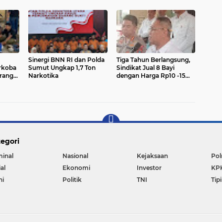
Sinergi BNN RI dan Polda
Tiga Tahun Berlangsung,
rkoba
Sumut Ungkap 1,7 Ton
Sindikat Jual 8 Bayi
Orang
Narkotika
dengan Harga Rp10 -15
Juta per Bayi
egori
minal
Nasional
Kejaksaan
Pol
al
Ekonomi
Investor
KP
ni
Politik
TNI
Tip