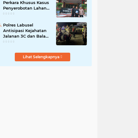
Perkara Khusus Kasus
Penyerobotan Lahan
Jalan Sei Belutu,
Kuasa Hukum Pelapor
Minta Kasus
Polres Labusel
Dilanjutkan
Antisipasi Kejahatan
Jalanan 3C dan Balap
Liar
Lihat Selengkapnya