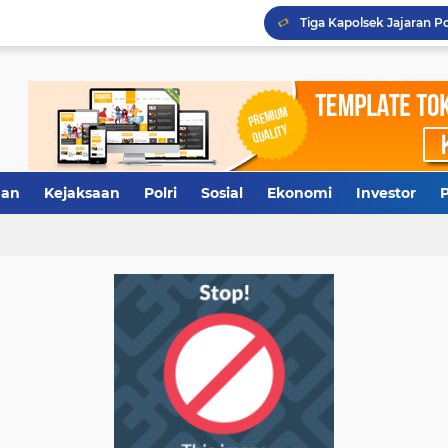
Tidak Diberi Pinjam Rp5
Terkuak, Rumah Dinas W
Antisipasi Antrean Panj
an
Kejaksaan
Polri
Sosial
Ekonomi
Investor
P
Tersangka LS Ajukan Pra
Tiga Kapolsek Jajaran Po