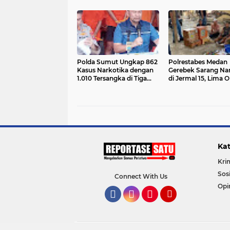
Polda Sumut Ungkap 862
Polrestabes Medan
Kasus Narkotika dengan
Gerebek Sarang Na
1.010 Tersangka di Tiga
di Jermal 15, Lima 
Polres Jajaran
Ditangkap Polisi
Kat
Kri
Sosi
Connect With Us
Opi
Facebook
Instagram
Pinterest
YouTube