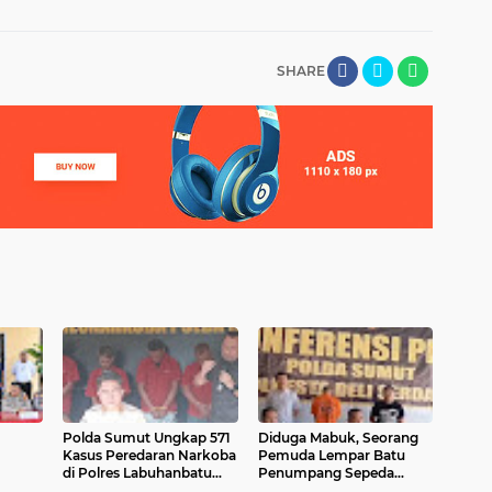
SHARE
Polda Sumut Ungkap 571
Diduga Mabuk, Seorang
Kasus Peredaran Narkoba
Pemuda Lempar Batu
di Polres Labuhanbatu
Penumpang Sepeda
Motor
dan Labusel
Motor Hingga Tewas