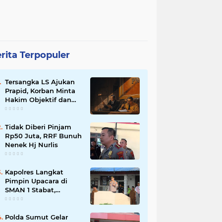
rita Terpopuler
Tersangka LS Ajukan
Prapid, Korban Minta
Hakim Objektif dan
Adil
Tidak Diberi Pinjam
Rp50 Juta, RRF Bunuh
Nenek Hj Nurlis
Kapolres Langkat
Pimpin Upacara di
SMAN 1 Stabat,
Tekankan Disiplin Anti
Narkoba dan Bijak
Bermedsos
Polda Sumut Gelar