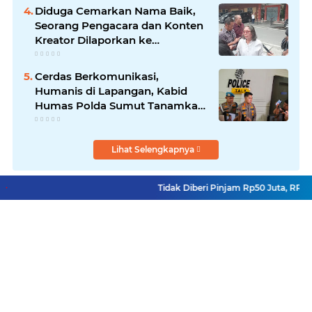
Diduga Cemarkan Nama Baik,
Seorang Pengacara dan Konten
Kreator Dilaporkan ke
Polrestabes Medan
Cerdas Berkomunikasi,
Humanis di Lapangan, Kabid
Humas Polda Sumut Tanamkan
Nilai Kehumasan pada Siswa
SPN Hinai
Lihat Selengkapnya
Tidak Diberi Pinjam Rp50 Juta, RRF B
Facebook
Instagram
Pinterest
YouTube
Redaksi
Pasang Iklan