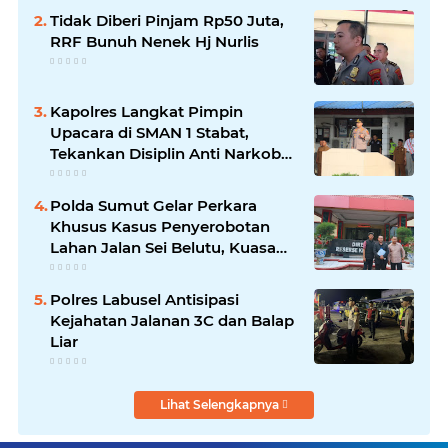
Tidak Diberi Pinjam Rp50 Juta,
RRF Bunuh Nenek Hj Nurlis
Kapolres Langkat Pimpin
Upacara di SMAN 1 Stabat,
Tekankan Disiplin Anti Narkoba
dan Bijak Bermedsos
Polda Sumut Gelar Perkara
Khusus Kasus Penyerobotan
Lahan Jalan Sei Belutu, Kuasa
Hukum Pelapor Minta Kasus
Dilanjutkan
Polres Labusel Antisipasi
Kejahatan Jalanan 3C dan Balap
Liar
Lihat Selengkapnya