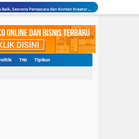
Diduga Cemarkan Nama Baik, Seorang Pengacara dan Konten Kreator Dilaporkan ke Polrestabes Medan
Polresta Deliserdang Tangkap Dua Laki-laki Pelaku Penyalahgunaan Narkoba
akil Bupati Delisedang Bukan Ditembak OTK
ang, Polresta Deliserdang Gatur di Sejumlah SPBU
Aliansi Masyarakat Batak Kota Medan Laporkan Pemilik Akun Hina Suku Batak ke Polda Sumut
Diduga Langgar Putusan MA, Warga Dairi dan Kelompok Masyarakat Sipil Kecam Keras Terbitnya SKKL PT DPM
ngkap 3 Kurir, Amankan 53 Kg Lebih Sabu
Sempat Diberitakan, Polsek Pantai Labu Tindaklanjuti Dugaan Praktik Judi Sabung Ayam
olitik
TNI
Tipikor
0 Juta, RRF Bunuh Nenek Hj Nurlis
Polda Sumut Gelar Perkara Khusus Kasus Penyerobotan Lahan Jalan Sei Belutu, Kuasa Hukum Pelapor Minta Kasus Dilanjutkan