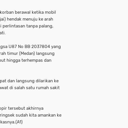
korban berawal ketika mobil
jai) hendak menuju ke arah
i perlintasan tanpa palang,
ti.
wangsa U87 No BB 2037804 yang
arah timur (Medan) langsung
ebut hingga terhempas dan
at dan langsung dilarikan ke
awat di salah satu rumah sakit
opir tersebut akhirnya
ringsek sudah kita amankan ke
gkasnya.(A1)