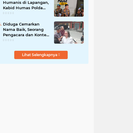
Humanis di Lapangan,
Kabid Humas Polda
Sumut Tanamkan
Nilai Kehumasan pada
Siswa SPN Hinai
Diduga Cemarkan
Nama Baik, Seorang
Pengacara dan Konten
Kreator Dilaporkan ke
Polrestabes Medan
Lihat Selengkapnya