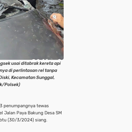
gsek usai ditabrak kereta api
a di perlintasan rel tanpa
Diski, Kecamatan Sunggal,
k/Polsek)
n 3 penumpangnya tewas
 rel Jalan Paya Bakung Desa SM
abtu (30/3/2024) siang.