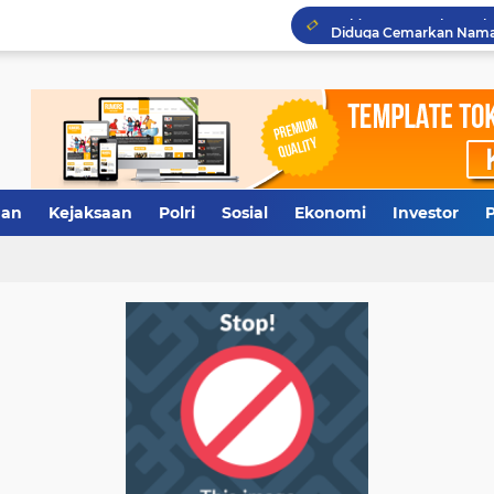
Terkuak, Rumah Dinas W
Antisipasi Antrean Panj
Polresta Deliserdang Ta
an
Kejaksaan
Polri
Sosial
Ekonomi
Investor
P
Tidak Diberi Pinjam Rp5