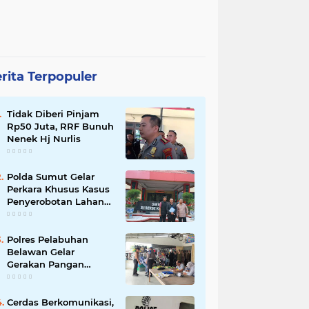
rita Terpopuler
Tidak Diberi Pinjam
Rp50 Juta, RRF Bunuh
Nenek Hj Nurlis
Polda Sumut Gelar
Perkara Khusus Kasus
Penyerobotan Lahan
Jalan Sei Belutu,
Kuasa Hukum Pelapor
Minta Kasus
Polres Pelabuhan
Dilanjutkan
Belawan Gelar
Gerakan Pangan
Murah Polri, Jual 3 Ton
Beras SPHP ke Warga
Cerdas Berkomunikasi,