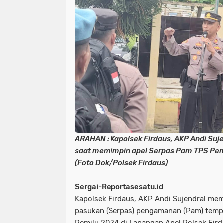
ARAHAN : Kapolsek Firdaus, AKP Andi Su
saat memimpin apel Serpas Pam TPS Pemi
(Foto Dok/Polsek Firdaus)
Sergai-Reportasesatu.id
Kapolsek Firdaus, AKP Andi Sujendral me
pasukan (Serpas) pengamanan (Pam) temp
Pemilu 2024 di Lapangan Apel Polsek Fird