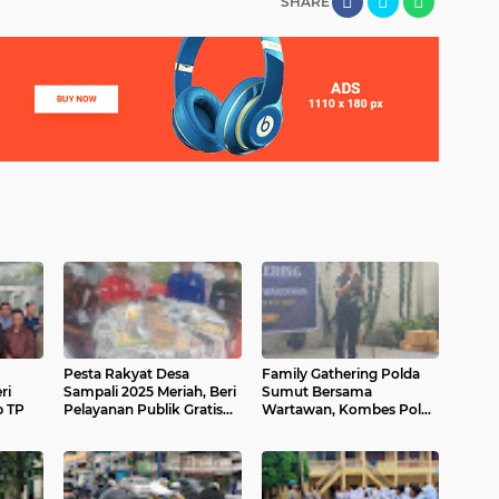
SHARE
Pesta Rakyat Desa
Family Gathering Polda
ri
Sampali 2025 Meriah, Beri
Sumut Bersama
p TP
Pelayanan Publik Gratis
Wartawan, Kombes Pol
dan Hiburan Artis Ibu
Ferry: Kami Beri Informasi
Kota
dan Edukasi kepada
Wartawan