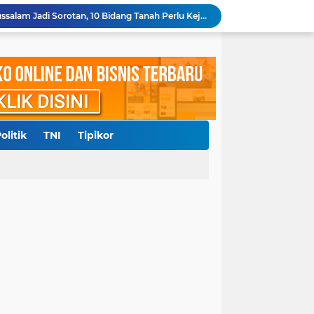
Kepala BPN Kota Subulussalam Jadi Sorotan, 10 Bidang Tanah Perlu Kejelasan
0 Juta, RRF Bunuh Nenek Hj Nurlis
Polda Sumut Gelar Perkara Khusus Kasus Penyerobotan Lahan Jalan Sei Belutu, Kuasa Hukum Pelapor Minta Kasus Dilanjutkan
Diduga Cemarkan Nama Baik, Seorang Pengacara dan Konten Kreator Dilaporkan ke Polrestabes Medan
Polresta Deliserdang Tangkap Dua Laki-laki Pelaku Penyalahgunaan Narkoba
akil Bupati Delisedang Bukan Ditembak OTK
ang, Polresta Deliserdang Gatur di Sejumlah SPBU
Aliansi Masyarakat Batak Kota Medan Laporkan Pemilik Akun Hina Suku Batak ke Polda Sumut
olitik
TNI
Tipikor
pid, Korban Minta Hakim Objektif dan Adil
lresta Deliserdang Berganti