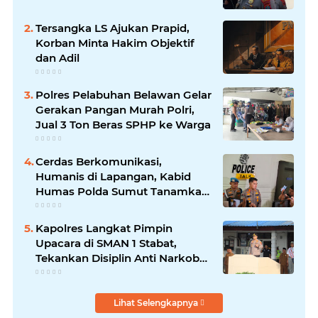
Tersangka LS Ajukan Prapid,
Korban Minta Hakim Objektif
dan Adil
Polres Pelabuhan Belawan Gelar
Gerakan Pangan Murah Polri,
Jual 3 Ton Beras SPHP ke Warga
Cerdas Berkomunikasi,
Humanis di Lapangan, Kabid
Humas Polda Sumut Tanamkan
Nilai Kehumasan pada Siswa
SPN Hinai
Kapolres Langkat Pimpin
Upacara di SMAN 1 Stabat,
Tekankan Disiplin Anti Narkoba
dan Bijak Bermedsos
Lihat Selengkapnya